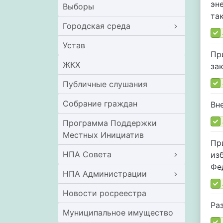
эн
Выборы
та
Городская среда
Устав
Пр
ЖКХ
за
Публичные слушания
Собрание граждан
Вн
Программа Поддержки
Местных Инициатив
Пр
НПА Совета
из
Фе
НПА Администрации
Новости росреестра
Ра
Муниципальное имущество