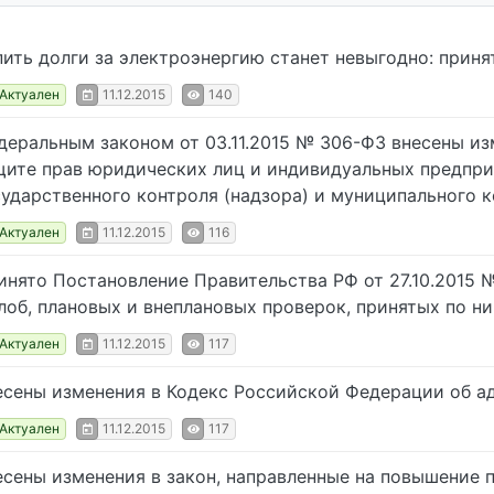
пить долги за электроэнергию станет невыгодно: приня
Актуален
11.12.2015
140
деральным законом от 03.11.2015 № 306-ФЗ внесены из
щите прав юридических лиц и индивидуальных предпр
сударственного контроля (надзора) и муниципального 
Актуален
11.12.2015
116
инято Постановление Правительства РФ от 27.10.2015 
лоб, плановых и внеплановых проверок, принятых по н
Актуален
11.12.2015
117
есены изменения в Кодекс Российской Федерации об 
Актуален
11.12.2015
117
есены изменения в закон, направленные на повышение