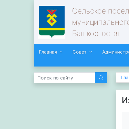
Сельское посе
муниципального
Башкортостан
Главная
Совет
Администр
Гла
И