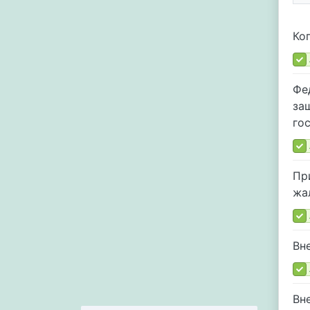
Ко
Фе
за
го
Пр
жа
Вн
Вн