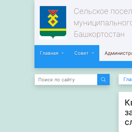
Сельское посе
муниципального
Башкортостан
Главная
Совет
Администр
Гла
К
з
с