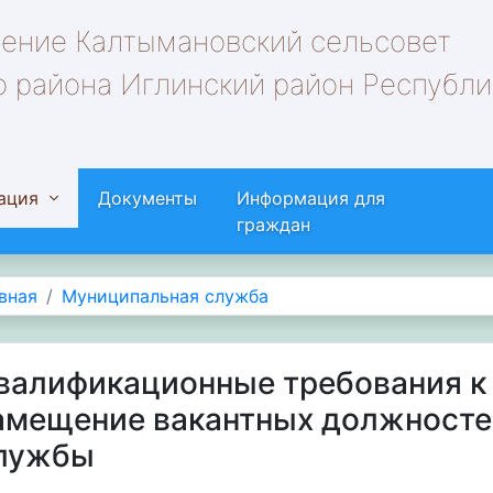
ление Калтымановский сельсовет
 района Иглинский район Республи
ация
Документы
Информация для
граждан
вная
Муниципальная служба
валификационные требования к
амещение вакантных должносте
лужбы