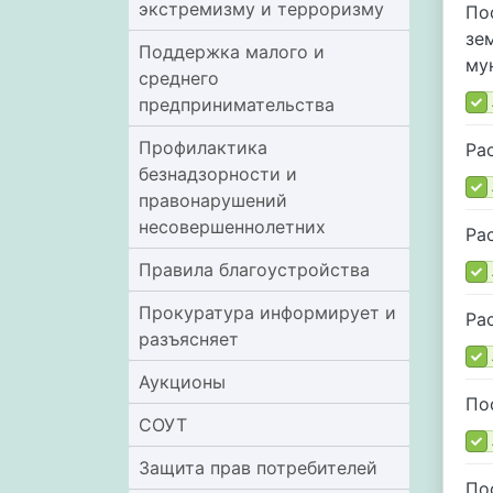
экстремизму и терроризму
По
зе
Поддержка малого и
му
среднего
предпринимательства
Профилактика
Ра
безнадзорности и
правонарушений
несовершеннолетних
Ра
Правила благоустройства
Прокуратура информирует и
Ра
разъясняет
Аукционы
По
СОУТ
Защита прав потребителей
По