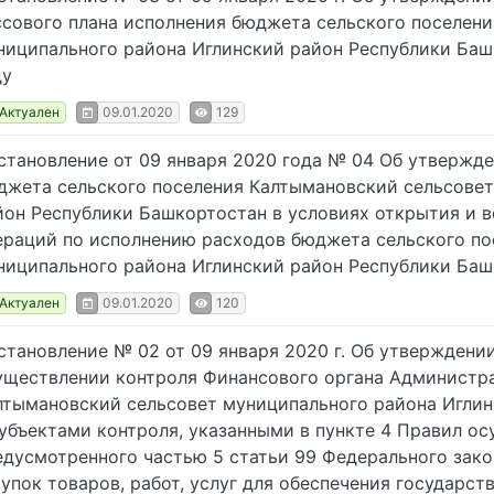
ссового плана исполнения бюджета сельского поселен
ниципального района Иглинский район Республики Ба
ду
Актуален
09.01.2020
129
становление от 09 января 2020 года № 04 Об утвержд
джета сельского поселения Калтымановский сельсовет
йон Республики Башкортостан в условиях открытия и в
ераций по исполнению расходов бюджета сельского по
ниципального района Иглинский район Республики Ба
Актуален
09.01.2020
120
становление № 02 от 09 января 2020 г. Об утверждени
уществлении контроля Финансового органа Администра
лтымановский сельсовет муниципального района Иглин
субъектами контроля, указанными в пункте 4 Правил ос
едусмотренного частью 5 статьи 99 Федерального зако
купок товаров, работ, услуг для обеспечения государс