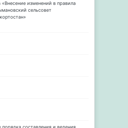
а «Внесение изменений в правила
тымановский сельсовет
шкортостан»
и порядка составления и ведения