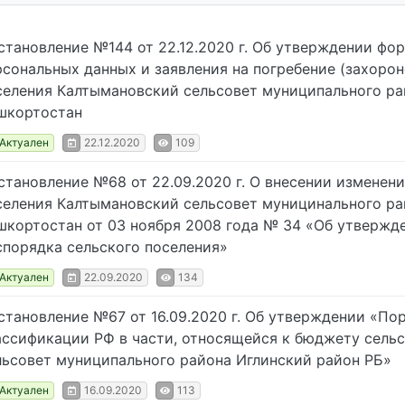
становление №144 от 22.12.2020 г. Об утверждении фор
рсональных данных и заявления на погребение (захорон
селения Калтымановский сельсовет муниципального ра
шкортостан
Актуален
22.12.2020
109
становление №68 от 22.09.2020 г. О внесении изменени
селения Калтымановский сельсовет муницинального ра
шкортостан от 03 ноября 2008 года № 34 «Об утвержде
спорядка сельского поселения»
Актуален
22.09.2020
134
становление №67 от 16.09.2020 г. Об утверждении «П
ассификации РФ в части, относящейся к бюджету сель
льсовет муниципального района Иглинский район РБ»
Актуален
16.09.2020
113