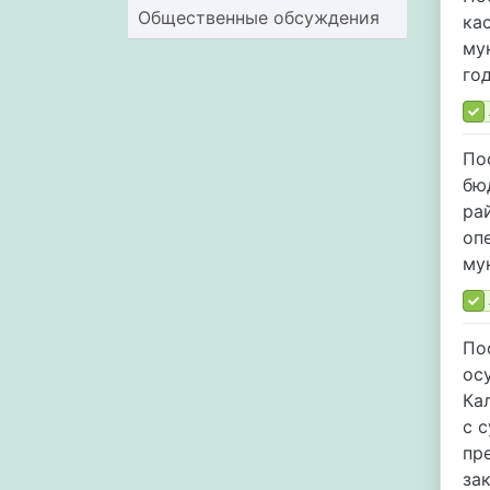
Общественные обсуждения
ка
му
го
По
бю
ра
оп
му
По
ос
Ка
с 
пр
за