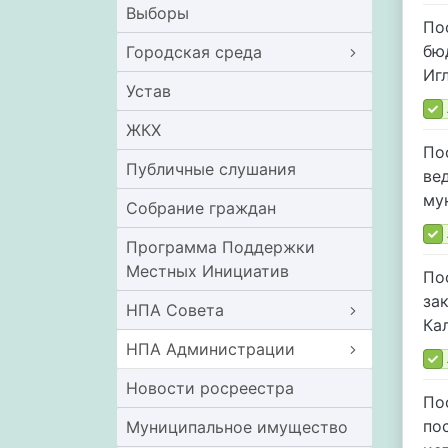
Выборы
По
бю
Городская среда
Иг
Устав
ЖКХ
По
Публичные слушания
ве
му
Собрание граждан
Программа Поддержки
Местных Инициатив
По
за
НПА Совета
Ка
НПА Администрации
Новости росреестра
По
по
Муниципальное имущество