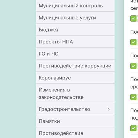
ис
Муниципальный контроль
се
Муниципальные услуги
Бюджет
По
Проекты НПА
ГО и ЧС
По
Противодействие коррупции
Коронавирус
По
ср
Изменения в
законодательстве
Градостроительство
По
по
Памятки
Противодействие