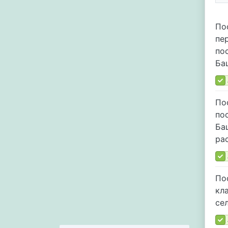
По
пе
по
Ба
По
по
Ба
ра
По
кл
се