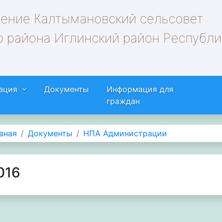
ление Калтымановский сельсовет
 района Иглинский район Республи
ация
Документы
Информация для
граждан
вная
Документы
НПА Администрации
016