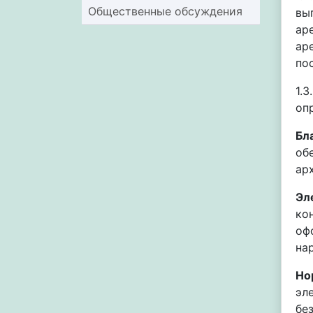
Общественные обсуждения
вы
ар
ар
по
1.
оп
Бл
об
ар
Эл
ко
оф
на
Но
эл
бе