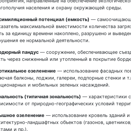
роприятия, направленные на обеспечение экологическо
агополучия населения и охрану окружающей среды.
симиляционный потенциал (емкость)
— самоочищающа
казатель максимальной вместимости количества загр
ть за единицу времени накоплено, разрушено и выведе
рушения ее нормальной деятельности.
рдюрный пандус
— сооружение, обеспечивающее съезд
сть через сниженный или утопленный в покрытие борд
ртикальное озеленение
— использование фасадных пов
лючая балконы, лоджии, галереи, подпорные стенки и т.
ационарных и мобильных зеленых насаждений.
нальность (типичная зональность)
— характеристики с
висимости от природно-географических условий терри
ышное озеленение
— использование кровель зданий и 
хитектурно-ландшафтных объектов (газонов, цветников
тами и пр.).