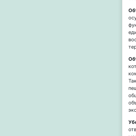
Об
ос
фу
ед
во
те
Об
ко
ко
Та
пе
об
об
эк
Уб
от