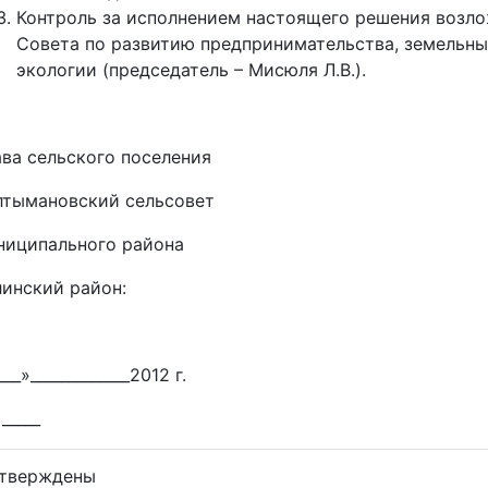
Контроль за исполнением настоящего решения возл
Совета по развитию предпринимательства, земельны
экологии (председатель – Мисюля Л.В.).
ава сельского поселения
лтымановский сельсовет
ниципального района
глинский район: Ф.М.М
___»_____________2012 г.
_____
тверждены