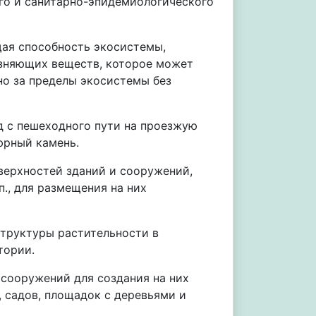
го и санитарно-эпидемиологического
я способность экосистемы,
язняющих веществ, которое может
но за пределы экосистемы без
 с пешеходного пути на проезжую
юрный камень.
ерхностей зданий и сооружений,
п., для размещения на них
труктуры растительности в
тории.
сооружений для создания на них
, садов, площадок с деревьями и