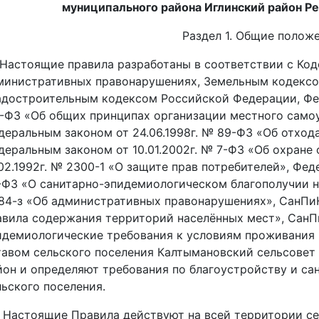
муниципального района Иглинский район Р
Раздел 1. Общие полож
1. Настоящие правила разработаны в соответствии с К
министративных правонарушениях, Земельным кодексо
адостроительным кодексом Российской Федерации, Фед
1-ФЗ «Об общих принципах организации местного само
деральным законом от 24.06.1998г. № 89-ФЗ «Об отход
деральным законом от 10.01.2002г. № 7-ФЗ «Об охран
.02.1992г. № 2300-1 «О защите прав потребителей», Фед
-ФЗ «О санитарно-эпидемиологическом благополучии на
84-з «Об административных правонарушениях», СанПи
авила содержания территорий населённых мест», СанПи
идемиологические требования к условиям проживания 
тавом сельского поселения Калтымановский сельсовет
йон и определяют требования по благоустройству и с
льского поселения.
2. Настоящие Правила действуют на всей территории с