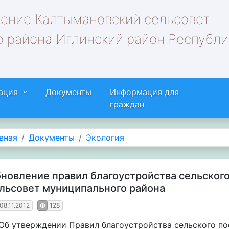
ление Калтымановский сельсовет
 района Иглинский район Республи
ация
Документы
Информация для
граждан
вная
Документы
Экология
новление правил благоустройства сельског
льсовет муниципального района
08.11.2012
128
Об утверждении Правил благоустройства сельского по