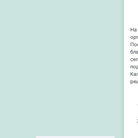
На
ор
По
бл
се
по
Ка
ре