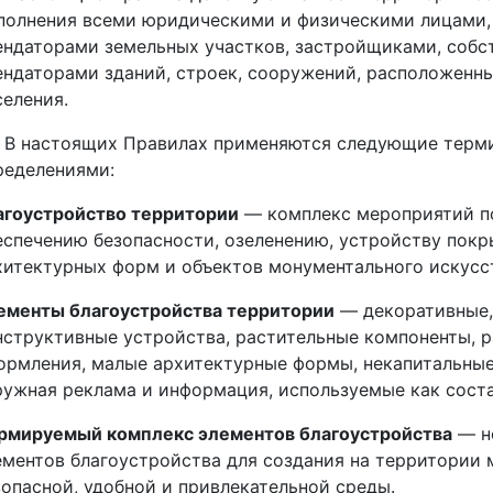
полнения всеми юридическими и физическими лицами,
ендаторами земельных участков, застройщиками, собс
ендаторами зданий, строек, сооружений, расположенн
селения.
3. В настоящих Правилах применяются следующие тер
ределениями:
агоустройство территории
— комплекс мероприятий по
еспечению безопасности, озеленению, устройству пок
хитектурных форм и объектов монументального искусс
ементы благоустройства территории
— декоративные, 
нструктивные устройства, растительные компоненты, 
ормления, малые архитектурные формы, некапитальны
ружная реклама и информация, используемые как соста
рмируемый комплекс элементов благоустройства
— н
ементов благоустройства для создания на территории
зопасной, удобной и привлекательной среды.