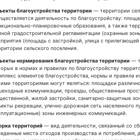
ъекты благоустройства территории
— территории сель
уществляется деятельность по благоустройству: площа
нкционально-планировочные образования, а также тер
иной градостроительной регламентации (охранные зон
сприятия (площадь с застройкой, улица с прилегающей
рритории сельского поселения.
ъекты нормирования благоустройства территории
— т
торых в нормах и правилах по благоустройству терри
мплекс элементов благоустройства, нормы и правила и
кими территориями могут являться: площадки различно
шеходные коммуникации, проезды, общественные прост
щественной, жилой застройки, санитарно-защитные зо
ъекты рекреации, улично-дорожная сеть населенного пу
сплуатационные) зоны инженерных коммуникаций.
орка территорий
— вид деятельности, связанный со сб
веденные места отходов производства и потребления, д