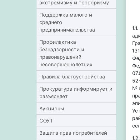
экстремизму и терроризму
Поддержка малого и
среднего
1.
предпринимательства
ад
Профилактика
Гр
безнадзорности и
13
правонарушений
Фе
несовершеннолетних
Фе
07
Правила благоустройства
52
№ 
Прокуратура информирует и
пр
разъясняет
эп
Аукционы
Ус
ра
СОУТ
се
Защита прав потребителей
1.