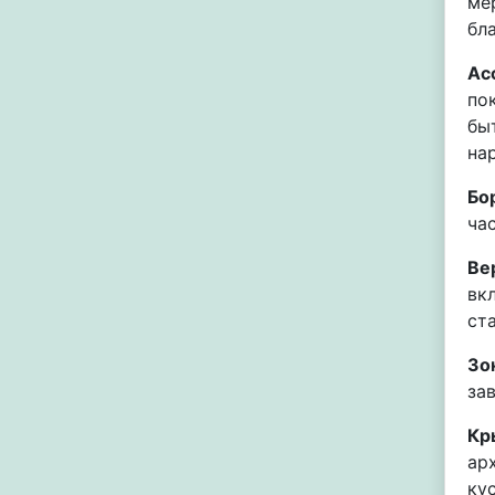
ме
бл
Ас
по
бы
на
Бо
ча
Ве
вк
ст
Зо
за
Кр
ар
кус