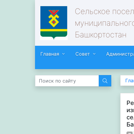
Сельское посе
муниципального
Башкортостан
Главная
Совет
Администр
Гла
Ре
из
се
Ба