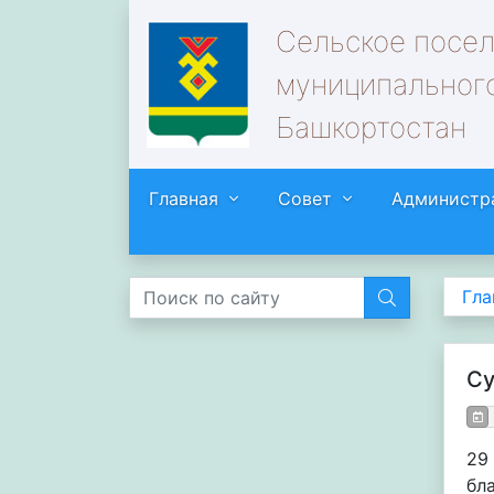
Сельское посе
муниципального
Башкортостан
Главная
Совет
Администр
Гла
Су
29
бл