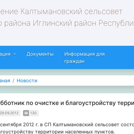
ление Калтымановский сельсовет
 района Иглинский район Республи
ация
Документы
Информация для
граждан
вная
Новости
бботник по очистке и благоустройству терр
29.09.2012
130
 сентября 2012 г. в СП Калтымановский сельсовет сост
агоустройству территории населенных пунктов.