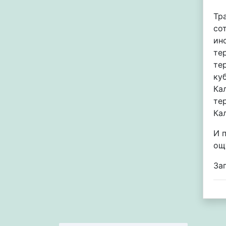
Тр
со
ин
те
те
ку
Ка
те
Ка
И 
ощ
За