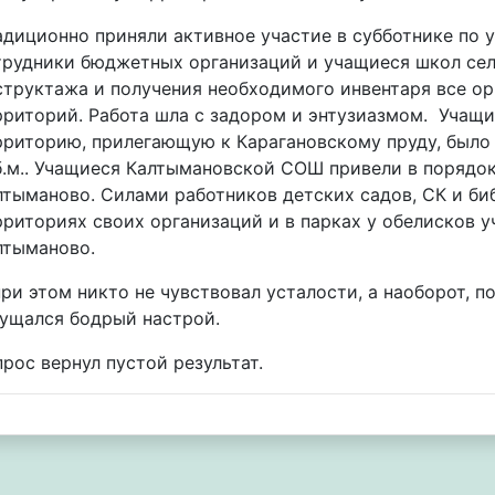
адиционно приняли активное участие в субботнике по
трудники бюджетных организаций и учащиеся школ сел
структажа и получения необходимого инвентаря все ор
рриторий. Работа шла с задором и энтузиазмом. Учащ
рриторию, прилегающую к Карагановскому пруду, было
б.м.. Учащиеся Калтымановской СОШ привели в порядок
лтыманово. Силами работников детских садов, СК и би
рриториях своих организаций и в парках у обелисков уч
лтыманово.
при этом никто не чувствовал усталости, а наоборот, 
ущался бодрый настрой.
прос вернул пустой результат.