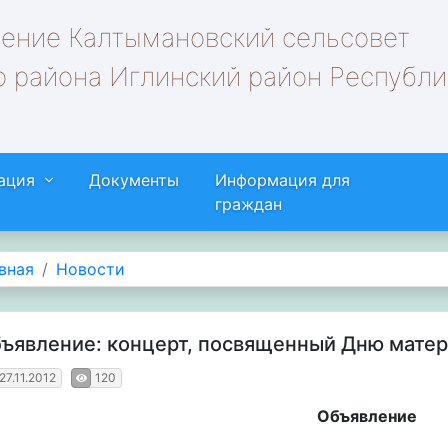
ление Калтымановский сельсовет
 района Иглинский район Республи
ация
Документы
Информация для
граждан
вная
Новости
ъявление: концерт, посвященный Дню мате
27.11.2012
120
Объявление