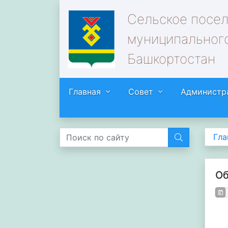
Сельское посе
муниципального
Башкортостан
Главная
Совет
Администр
Гла
Об