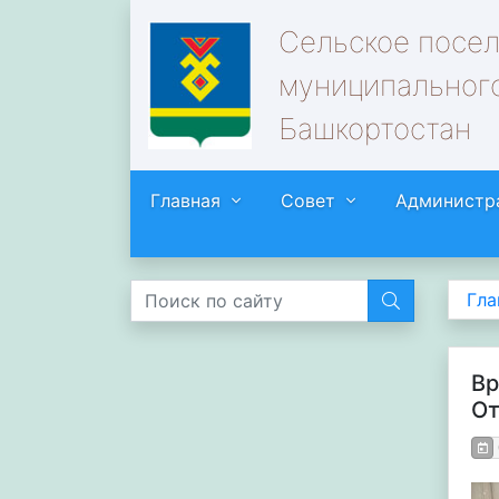
Сельское посе
муниципального
Башкортостан
Главная
Совет
Администр
Гла
Вр
От