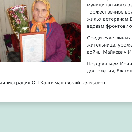
муниципального р
торжественное вр
жилья ветеранам 
вдовам фронтовик
Среди счастливых 
жительница, уроже
войны Майкевич И
Поздравляем Ирину
долголетия, благо
министрация СП Калтымановский сельсовет.