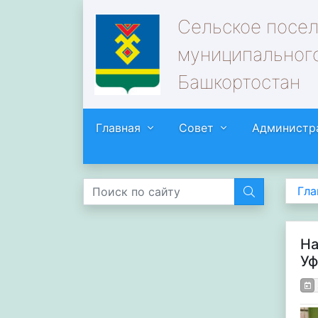
Сельское посе
муниципального
Башкортостан
Главная
Совет
Администр
Гла
На
Уф