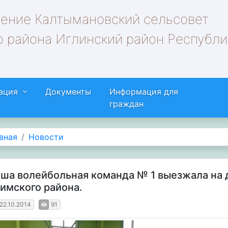
ление Калтымановский сельсовет
 района Иглинский район Республи
ация
Документы
Информация для
граждан
вная
Новости
ша волейбольная команда № 1 выезжала на 
имского района.
22.10.2014
91