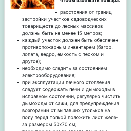
чтобы избежать пожара:
расстояния от границ
застройки участков садоводческих
товариществ до лесных массивов
должны быть не ме­нее 15 метров;
каждый участок должен быть обеспечен
противопожарным инвен­тарем (багор,
лопата, ведро, емкость с песком и
другое);
необходимо следить за состоянием
электрооборудования;
при эксплуатации печного отопле­ния
следует содержать печи и ды­моходы в
исправном состоянии, регу­лярно чистить
дымоходы от сажи, для предупреждения
возгораний от выпавших угольков на
полу перед топкой положить лист желе­
за размером 50х70 см;