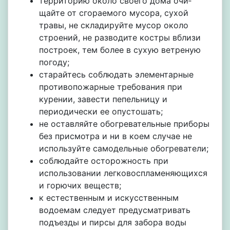
террито­рию около своего дома очи­
щайте от сгораемого мусо­ра, сухой
травы, не скла­дируйте мусор около
строе­ний, не разво­дите костры вблизи
пост­роек, тем более в сухую ветреную
погоду;
старайтесь соблюдать элементарные
противопожарные требования при
курении, завести пепельницу и
периодически ее опустошать;
не оставляйте обогревательные приборы
без присмотра и ни в коем случае не
используйте самодельные обогреватели;
соблюдайте осторожность при
использовании легковоспламеняющихся
и горючих веществ;
к естественным и искусственным
водоемам следует преду­сматривать
подъезды и пирсы для забо­ра воды