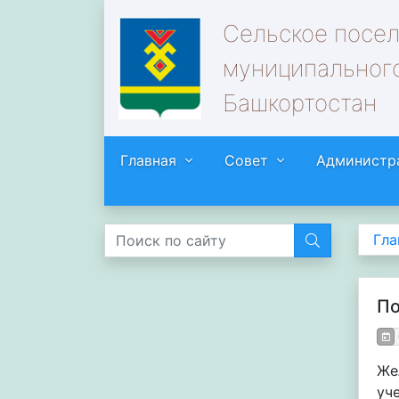
Сельское посе
муниципального
Башкортостан
Главная
Совет
Администр
Гла
По
Же
уч