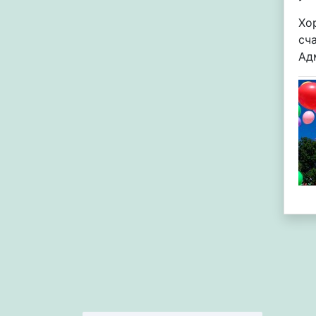
Хо
сч
Ад