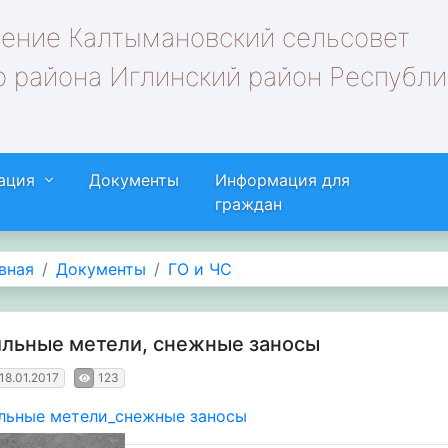
ление Калтымановский сельсовет
 района Иглинский район Республи
ация
Документы
Информация для
граждан
вная
Документы
ГО и ЧС
льные метели, снежные заносы
18.01.2017
123
льные метели_снежные заносы