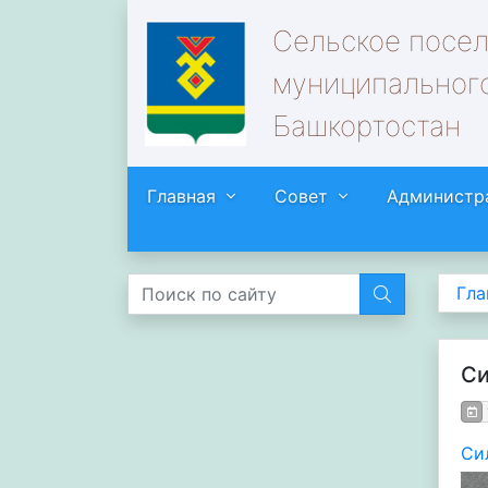
Сельское посе
муниципального
Башкортостан
Главная
Совет
Администр
Гла
Си
Си