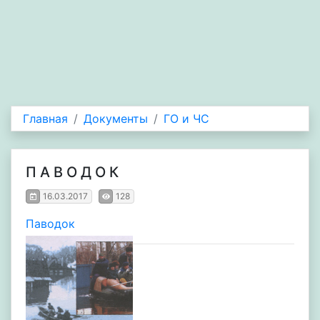
Главная
Документы
ГО и ЧС
П А В О Д О К
16.03.2017
128
Паводок