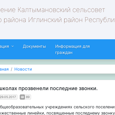
ление Калтымановский сельсовет
 района Иглинский район Республи
ация
Документы
Информация для
граждан
вная
Новости
школах прозвенели последние звонки.
29.05.2017
89
общеобразовательных учреждениях сельского поселен
ржественные линейки, посвященные последнему звонку