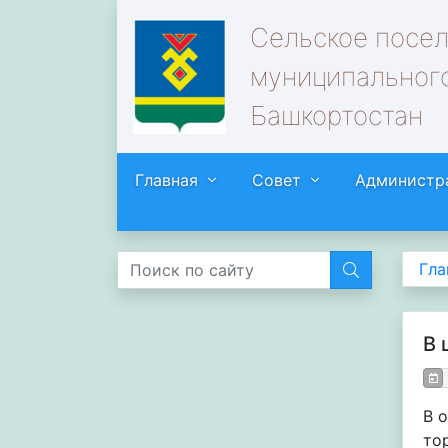
Сельское посе
муниципального
Башкортостан
Главная
Совет
Администр
Гла
В 
В 
то