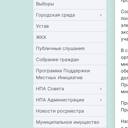
пр
Выборы
Со
Городская среда
по
эл
Устав
эк
ЖКХ
уч
Публичные слушания
В 
ор
Собрание граждан
мн
Программа Поддержки
об
Местных Инициатив
до
Пр
НПА Совета
мн
НПА Администрации
Пр
Пр
Новости росреестра
На
Муниципальное имущество