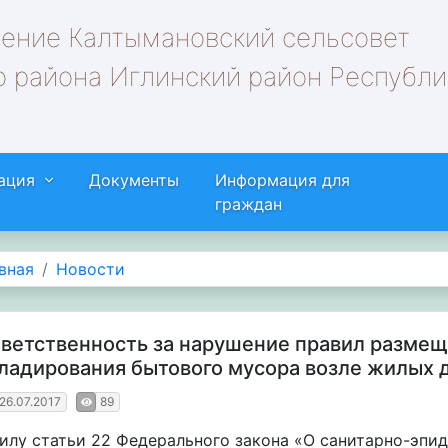
ление Калтымановский сельсовет
 района Иглинский район Республи
ация
Документы
Информация для
граждан
вная
Новости
ветственность за нарушение правил размещ
ладирования бытового мусора возле жилых 
26.07.2017
89
силу статьи 22 Федерального закона «О санитарно-эп