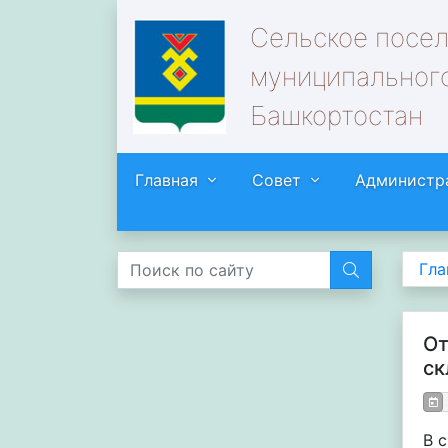
Сельское посе
муниципального
Башкортостан
Главная
Совет
Администр
Гла
От
ск
В 