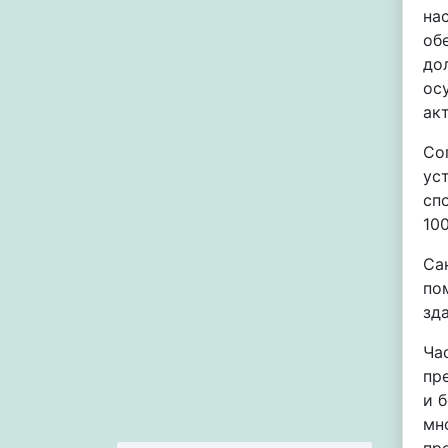
на
об
до
ос
ак
Со
ус
сп
100
Са
по
зд
Ча
пр
и 
мн