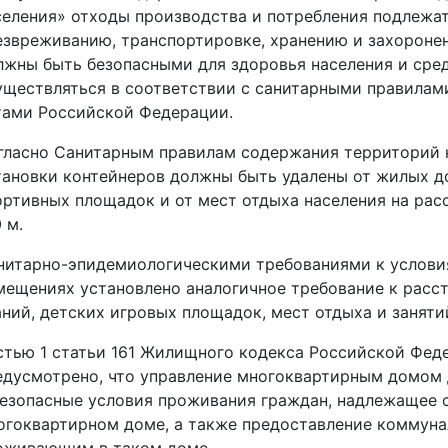
селения» отходы производства и потребления подлежат
езвреживанию, транспортировке, хранению и захороне
лжны быть безопасными для здоровья населения и сре
уществляться в соответствии с санитарными правила
тами Российской Федерации.
гласно Санитарным правилам содержания территорий 
тановки контейнеров должны быть удалены от жилых д
ортивных площадок и от мест отдыха населения на расс
 м.
нитарно-эпидемиологическими требованиями к услови
мещениях установлено аналогичное требование к расс
аний, детских игровых площадок, мест отдыха и заняти
стью 1 статьи 161 Жилищного кодекса Российской Феде
едусмотрено, что управление многоквартирным домом 
безопасные условия проживания граждан, надлежащее
огоквартирном доме, а также предоставление коммуна