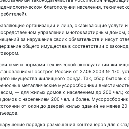
требованиями законодательства Российской Федерации 
идемиологическом благополучии населения, техническо
требителей).
равляющие организации и лица, оказывающие услуги 
посредственном управлении многоквартирным домом, 
мещений за нарушение своих обязательств и несут отв
держание общего имущества в соответствии с законо
говором.
авилами и нормами технической эксплуатации жилищн
становлением Госстроя России от 27.09.2003 № 170, у
щего имущества жилищного фонда. Так, сбор бытовых о
реносные металлические мусоросборники вместимостью
весом, — для жилых домов с населением до 200 чел.; 
я домов с населением 200 чел. и более. Мусоросборни
сстоянии от окон до дверей жилых зданий не менее 20 м
дъездов.
 нарушение порядка размещения контейнеров для скла