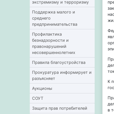
экстремизму и терроризму
пр
за
Поддержка малого и
на
среднего
жи
предпринимательства
Фе
Профилактика
яв
безнадзорности и
ор
правонарушений
эп
несовершеннолетних
Пр
Правила благоустройства
де
то
Прокуратура информирует и
разъясняет
К 
го
Аукционы
Пр
СОУТ
де
Защита прав потребителей
в 