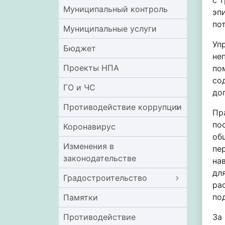
с 
Муниципальный контроль
эп
по
Муниципальные услуги
Уп
Бюджет
не
Проекты НПА
по
со
ГО и ЧС
до
Противодействие коррупции
Пр
по
Коронавирус
об
Изменения в
пе
законодательстве
на
дл
Градостроительство
ра
по
Памятки
Противодействие
За