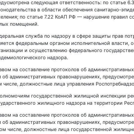
едусмотрена следующая ответственность: по статье 6
конодательства в области обеспечения санитарно-эпид
селения; по статье 7.22 КоАП РФ — нарушение правил 
лых помещений.
деральная служба по надзору в сфере защиты прав пот
ляется федеральным органом исполнительной власти,
ганизации и осуществлению федерального государстве
идемиологического надзора.
авом на составление протоколов об административны
л об административных правонарушениях, предусмотрен
м числе, должностные лица управления Роспотребнадзо
полномочиям государственной жилищной инспекции ре
сударственного жилищного надзора на территории Респ
авом на составление протоколов об административны
л об административных правонарушениях, предусмотрен
том числе, должностные лица государственной жилищн