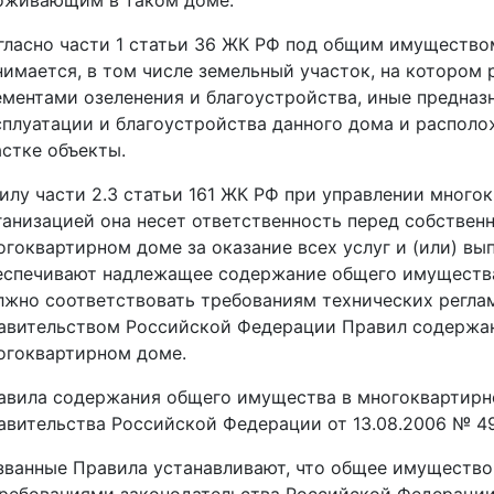
оживающим в таком доме.
гласно части 1 статьи 36 ЖК РФ под общим имущество
нимается, в том числе земельный участок, на котором 
ементами озеленения и благоустройства, иные предназ
сплуатации и благоустройства данного дома и распол
астке объекты.
силу части 2.3 статьи 161 ЖК РФ при управлении мно
ганизацией она несет ответственность перед собстве
огоквартирном доме за оказание всех услуг и (или) вы
еспечивают надлежащее содержание общего имущества
лжно соответствовать требованиям технических регла
авительством Российской Федерации Правил содержа
огоквартирном доме.
авила содержания общего имущества в многоквартир
авительства Российской Федерации от 13.08.2006 № 49
званные Правила устанавливают, что общее имущество